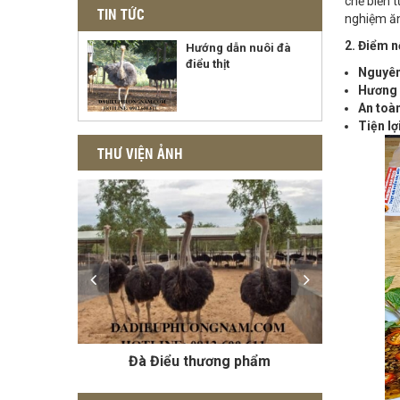
chế biến t
TIN TỨC
nghiệm ă
2. Điểm n
Hướng dẫn nuôi đà
điểu thịt
Nguyên
Hương 
An toàn
Tiện lợ
THƯ VIỆN ẢNH
Thịt bắp và thịt đùi Đà Điểu
Trứng Đà Điểu cho bà bầu
Đà Điểu thương phẩm
Đà Điểu sinh sản
Lọc da Đà Điểu
Trứng Đà Điểu