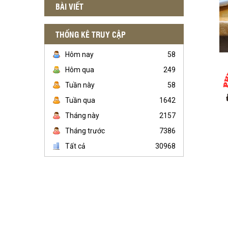
BÀI VIẾT
THỐNG KÊ TRUY CẬP
Hôm nay
58
Hôm qua
249
Tuần này
58
Tuần qua
1642
Tháng này
2157
Tháng trước
7386
Tất cả
30968