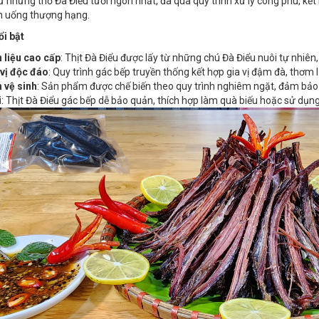
ừ những thớ Đà Điểu tươi ngon nhất, đã qua quy trình xử lý công phu, kết 
n uống thượng hạng.
ổi bật
 liệu cao cấp
: Thịt Đà Điểu được lấy từ những chú Đà Điểu nuôi tự nhiê
vị độc đáo
: Quy trình gác bếp truyền thống kết hợp gia vị đậm đà, thơm 
 vệ sinh
: Sản phẩm được chế biến theo quy trình nghiêm ngặt, đảm bảo
i
: Thịt Đà Điểu gác bếp dễ bảo quản, thích hợp làm quà biếu hoặc sử dụng 